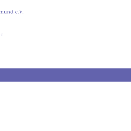
tmund e.V.
de