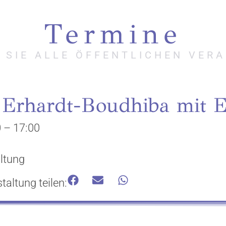
Termine
N SIE ALLE ÖFFENTLICHEN VER
 Erhardt-Boudhiba mit 
0
–
17:00
ltung
taltung teilen: