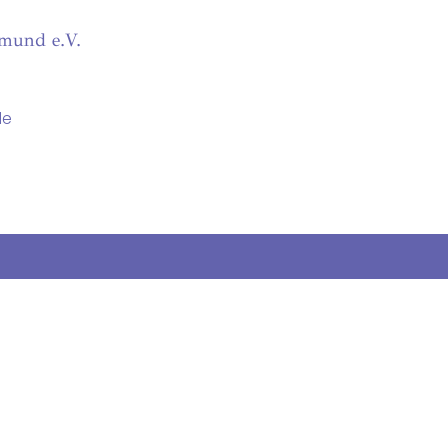
tmund e.V.
de